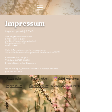
Impressum
Angaben gemäß § 5 TMG
Lisa Treger vertreten durch
b-moll Musik & Event
c/o Blenk Veranstaltungstechnik
Robert-Koch-Str. 28
46487 Wesel
Mehr Informationen sowie Angaben unter
https://blenk-veranstaltungstechnik.de/elementor-2875/
Kontakt Lisa Treger
Telefon: 01741564078
E-Mail: lisa.treger@gmx.de
Quelle:
https://www.e-recht24.de/impressum-
generator.html
Jetzt anrufen
Email schreiben
@lisi_withlove
Impressum
Datenschutz
©
2025-2026
Lisa Treger.